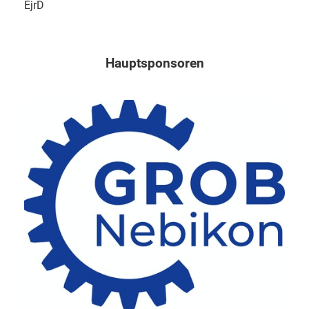
EjrD
Hauptsponsoren