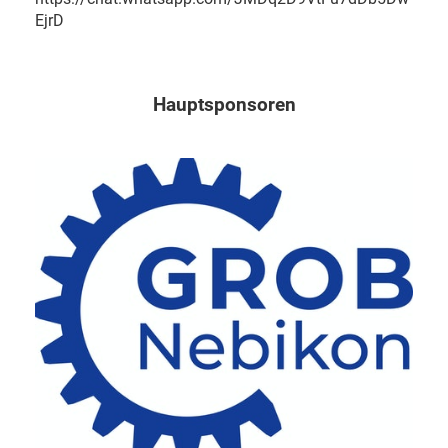
EjrD
Hauptsponsoren