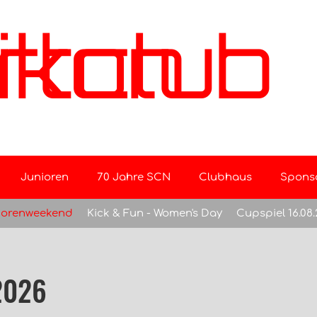
b Nebikon
Junioren
70 Jahre SCN
Clubhaus
Spons
iorenweekend
Kick & Fun - Women's Day
Cupspiel 16.08
2026