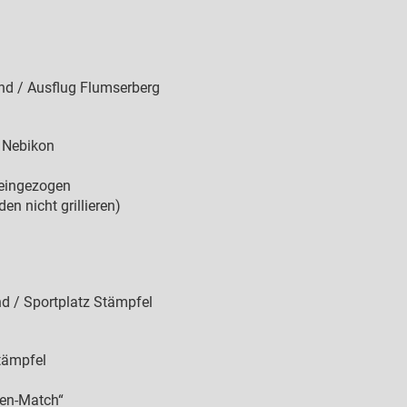
nd / Ausflug Flumserberg
e Nebikon
 eingezogen
n nicht grillieren)
d / Sportplatz Stämpfel
Stämpfel
ren-Match“