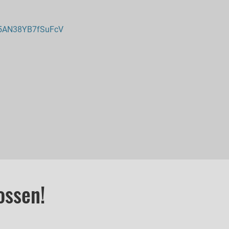
f5AN38YB7fSuFcV
ossen!