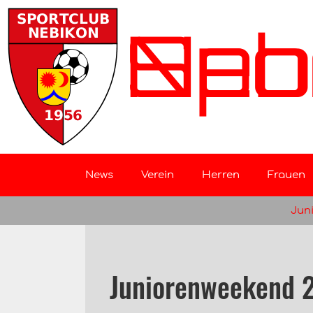
Sportclu
News
Verein
Herren
Frauen
Jun
Juniorenweekend 